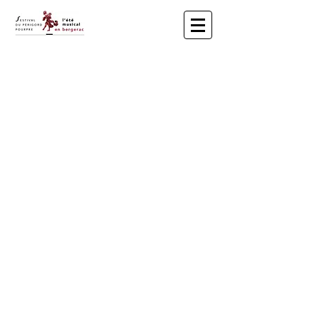
​ ​​L'Été Musical en Bergerac - Festival
du Périgord Pourpre