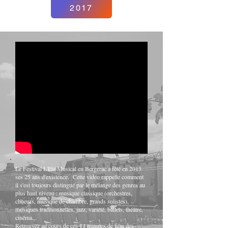
2017
Le Festival L'Eté Musical en Bergerac a fêté en 2013
ses 25 ans d'existence. Cette vidéo rappelle comment
il s'est toujours distingué par le mélange des genres au
plus haut niveau : musique classique (orchestres,
choeurs, musique de chambre, grands solistes),
musiques traditionnelles, jazz, variété, ballets, théâtre,
cinéma...
Retrouvez au cours de ces 11 minutes de film des