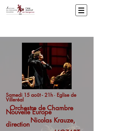
​ ​​L'Été Musical en Bergerac - Festival
du Périgord Pourpre
Samedi 15 août - 21h
-
Eglise de
Villeréal
Orchestre de Chambre
Nouvelle Europe
Nicolas Krauze,
direction