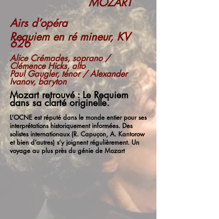
MOZART
Airs d’opéra
Requiem en ré mineur, KV
626
Alice Crémades, soprano /
Clémence Hicks, alto
Paul Gaugler, ténor / Alexander
Ivanov, baryton
Mozart retrouvé : Le Requiem
dans sa clarté originelle.
L’OCNE est réputé dans le monde entier pour ses
interprétations historiquement informées. Des
solistes internationaux (R. Capuçon, A. Kantorow
et bien d’autres) s’y joignent régulièrement. Un
voyage au plus près du génie de Mozart